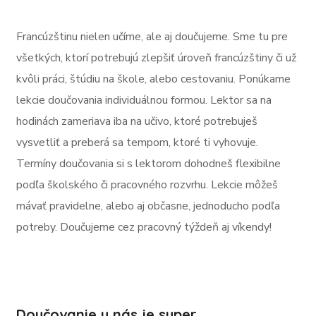
Francúzštinu nielen učíme, ale aj doučujeme. Sme tu pre
všetkých, ktorí potrebujú zlepšiť úroveň francúzštiny či už
kvôli práci, štúdiu na škole, alebo cestovaniu. Ponúkame
lekcie doučovania individuálnou formou. Lektor sa na
hodinách zameriava iba na učivo, ktoré potrebuješ
vysvetliť a preberá sa tempom, ktoré ti vyhovuje.
Termíny doučovania si s lektorom dohodneš flexibilne
podľa školského či pracovného rozvrhu. Lekcie môžeš
mávať pravidelne, alebo aj občasne, jednoducho podľa
potreby. Doučujeme cez pracovný týždeň aj víkendy!
Doučovanie u nás je super