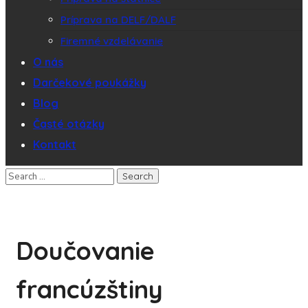
Príprava na DELF/DALF
Firemné vzdelávanie
O nás
Darčekové poukážky
Blog
Časté otázky
Kontakt
Doučovanie
francúzštiny